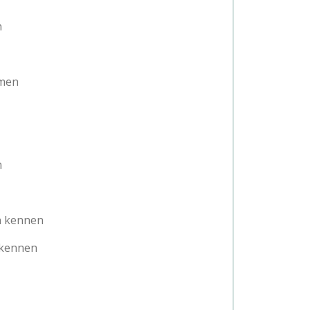
n
emen
n
n kennen
rkennen