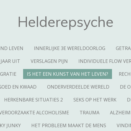
Helderepsyche
ND LEVEN
INNERLIJKE 3E WERELDOORLOG
GETRA
 JAAR UIT
VERSLAGEN PIJN
INDIVIDUELE FLOW VE
GRATIE
IS HET EEN KUNST VAN HET LEVEN?
RECH
GOED EN KWAAD
ONDERVERDEELDE WERELD
DE 
HERKENBARE SITUATIES 2
SEKS OP HET WERK
D
VEROORZAAKTE ALCOHOLISME
TRAUMA
ALZHEIM
KY JUNKY
HET PROBLEEM MAAKT DE MENS
VINDI