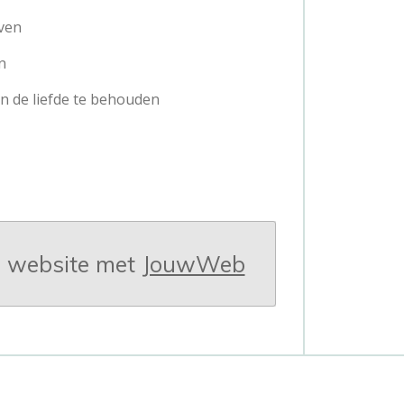
even
n
n de liefde te behouden
 website met
JouwWeb