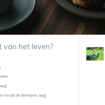
t van het leven?
n
leden
daag
n houdt de drempels laag