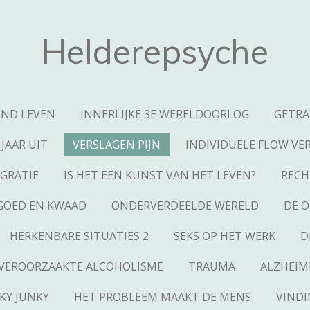
Helderepsyche
ND LEVEN
INNERLIJKE 3E WERELDOORLOG
GETRA
 JAAR UIT
VERSLAGEN PIJN
INDIVIDUELE FLOW VE
GRATIE
IS HET EEN KUNST VAN HET LEVEN?
RECH
GOED EN KWAAD
ONDERVERDEELDE WERELD
DE 
HERKENBARE SITUATIES 2
SEKS OP HET WERK
D
VEROORZAAKTE ALCOHOLISME
TRAUMA
ALZHEIM
KY JUNKY
HET PROBLEEM MAAKT DE MENS
VINDI